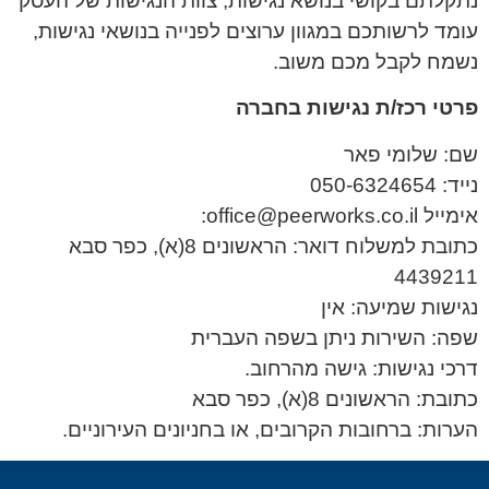
נתקלתם בקושי בנושא נגישות, צוות הנגישות של העסק
עומד לרשותכם במגוון ערוצים לפנייה בנושאי נגישות,
נשמח לקבל מכם משוב.
פרטי רכז/ת נגישות בחברה
שם: שלומי פאר
נייד: 050-6324654
אימייל office@peerworks.co.il:
כתובת למשלוח דואר: הראשונים 8(א), כפר סבא
4439211
נגישות שמיעה: אין
שפה: השירות ניתן בשפה העברית
דרכי נגישות: גישה מהרחוב.
כתובת: הראשונים 8(א), כפר סבא
הערות: ברחובות הקרובים, או בחניונים העירוניים.