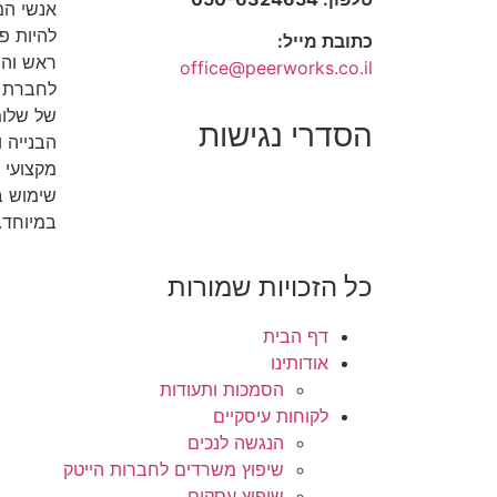
אנשי המק
להיות פ
כתובת מייל:
ראש וה
office@peerworks.co.il
לחברת פ
של שלומ
הסדרי נגישות
הבנייה 
מקצועי ו
שימוש בח
במיוחד.
כל הזכויות שמורות
דף הבית
אודותינו
הסמכות ותעודות
לקוחות עיסקיים
הנגשה לנכים
שיפוץ משרדים לחברות הייטק
שיפוץ עסקים