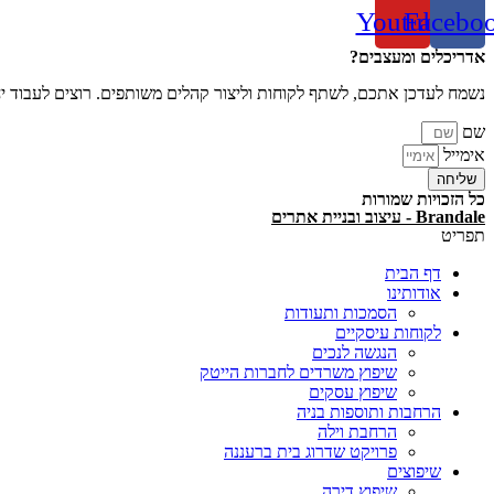
Youtube
Facebo
אדריכלים ומעצבים?
נשמח לעדכן אתכם, לשתף לקוחות וליצור קהלים משותפים. רוצים לעבוד י
שם
אימייל
שליחה
כל הזכויות שמורות
Brandale - עיצוב ובניית אתרים
תפריט
דף הבית
אודותינו
הסמכות ותעודות
לקוחות עיסקיים
הנגשה לנכים
שיפוץ משרדים לחברות הייטק
שיפוץ עסקים
הרחבות ותוספות בניה
הרחבת וילה
פרויקט שדרוג בית ברעננה
שיפוצים
שיפוץ דירה