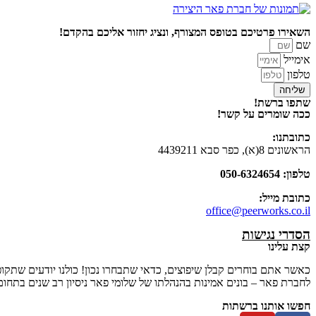
השאירו פרטיכם בטופס המצורף, ונציג יחזור אליכם בהקדם!
שם
אימייל
טלפון
שליחה
שתפו ברשת!
ככה שומרים על קשר!
כתובתנו:
הראשונים 8(א), כפר סבא 4439211
טלפון: 050-6324654
כתובת מייל:
office@peerworks.co.il
הסדרי נגישות
קצת עלינו
כאשר אתם בוחרים קבלן שיפוצים, כדאי שתבחרו נכון! כולנו יודעים שתקו
לחברת פאר – בונים אמינות בהנהלתו של שלומי פאר ניסיון רב שנים בתחום 
חפשו אותנו ברשתות