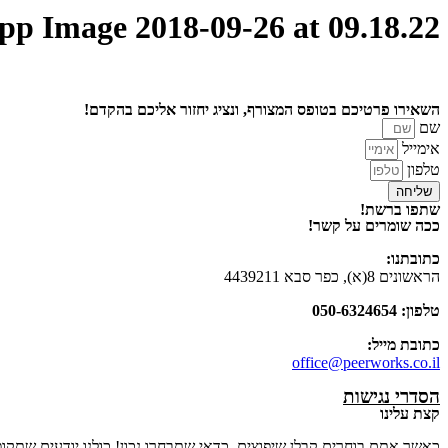
p Image 2018-09-26 at 09.18.22
השאירו פרטיכם בטופס המצורף, ונציג יחזור אליכם בהקדם!
שם
אימייל
טלפון
שליחה
שתפו ברשת!
ככה שומרים על קשר!
כתובתנו:
הראשונים 8(א), כפר סבא 4439211
טלפון: 050-6324654
כתובת מייל:
office@peerworks.co.il
הסדרי נגישות
קצת עלינו
כאשר אתם בוחרים קבלן שיפוצים, כדאי שתבחרו נכון! כולנו יודעים שתקו