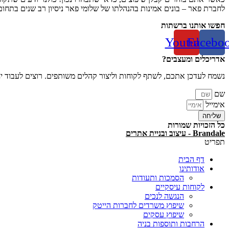
לחברת פאר – בונים אמינות בהנהלתו של שלומי פאר ניסיון רב שנים בתחום 
חפשו אותנו ברשתות
Youtube
Facebo
אדריכלים ומעצבים?
נשמח לעדכן אתכם, לשתף לקוחות וליצור קהלים משותפים. רוצים לעבוד י
שם
אימייל
שליחה
כל הזכויות שמורות
Brandale - עיצוב ובניית אתרים
תפריט
דף הבית
אודותינו
הסמכות ותעודות
לקוחות עיסקיים
הנגשה לנכים
שיפוץ משרדים לחברות הייטק
שיפוץ עסקים
הרחבות ותוספות בניה